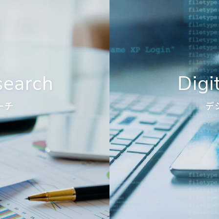
search
Digi
ーチ
デ