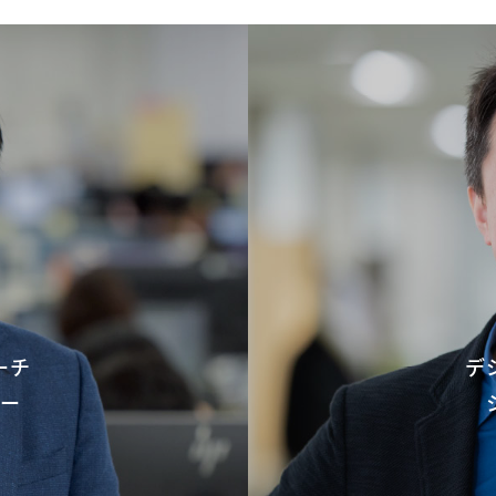
ーチ
デ
ー