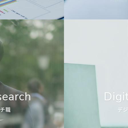
search
Digi
チ職
デ