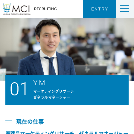
RECRUITING
ENTRY
トップページ
COMPANY
エム・シー・アイについて
01
Y.M
私たちとクライアント
私たちと医療現場
マーケティングリサーチ
ゼネラルマネージャー
私たちと社会
ウェルビーイング
動画ギャラリー
現在の仕事
医薬品マーケティングリサーチ ゼネラルマネージャー