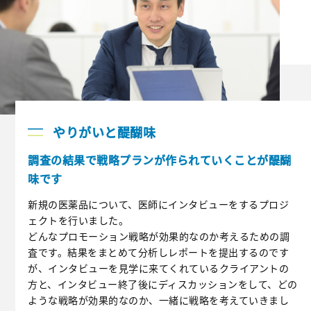
SPECIAL SESSION
マーケティングリサーチ座談会
デジタルマーケティング座談会
やりがいと醍醐味
RECRUITING INFO
調査の結果で戦略プランが作られていくことが醍醐
味です
キャリアパス
成長できる環境
新規の医薬品について、医師にインタビューをするプロジ
ェクトを行いました。
求める人物像
募集要項
どんなプロモーション戦略が効果的なのか考えるための調
査です。結果をまとめて分析しレポートを提出するのです
採用イベント
が、インタビューを見学に来てくれているクライアントの
方と、インタビュー終了後にディスカッションをして、どの
ような戦略が効果的なのか、一緒に戦略を考えていきまし