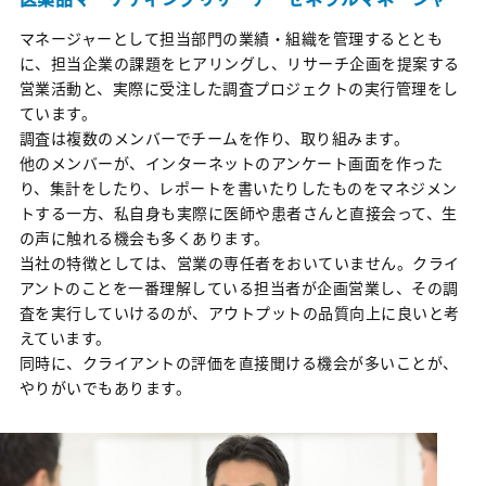
SERVICES
マネージャーとして担当部門の業績・組織を管理するととも
に、担当企業の課題をヒアリングし、リサーチ企画を提案する
事業紹介｜マーケティングリサーチ
営業活動と、実際に受注した調査プロジェクトの実行管理をし
ています。
事業紹介｜デジタルマーケティング
調査は複数のメンバーでチームを作り、取り組みます。
他のメンバーが、インターネットのアンケート画面を作った
り、集計をしたり、レポートを書いたりしたものをマネジメン
JOBS
トする一方、私自身も実際に医師や患者さんと直接会って、生
の声に触れる機会も多くあります。
マーケティングリサーチ職種紹介
当社の特徴としては、営業の専任者をおいていません。クライ
アントのことを一番理解している担当者が企画営業し、その調
査を実行していけるのが、アウトプットの品質向上に良いと考
デジタルマーケティング職種紹介
えています。
同時に、クライアントの評価を直接聞ける機会が多いことが、
やりがいでもあります。
TALENTS
タレント一覧